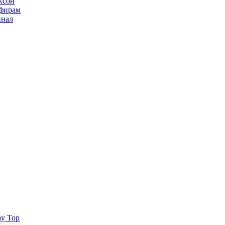
ксон
ьфирам
инал
ay Top