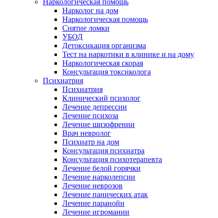
Наркологическая помощь
Нарколог на дом
Наркологическая помощь
Снятие ломки
УБОД
Детоксикация организма
Тест на наркотики в клинике и на дому
Наркологическая скорая
Консультация токсиколога
Психиатрия
Психиатрия
Клинический психолог
Лечение депрессии
Лечение психоза
Лечение шизофрении
Врач невролог
Психиатр на дом
Консультация психиатра
Консультация психотерапевта
Лечение белой горячки
Лечение нарколепсии
Лечение неврозов
Лечение панических атак
Лечение паранойи
Лечение игромании