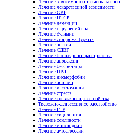
Лечение зависимости от ставок на спорт
Лечение лекарственной зависимости
Лечение ОКР
Лечение ПТСР
Лечение деменции
Лечение нарушений сна
Лечение булимии
Лечение синдрома Туретта
Лечение апатии
Лечение СДВГ
Лечение биполярного расстройства
Лечение анорексии
Лечение бессонницы
Лечение ПРЛ
Лечение дисморфобии
Лечение астении
Лечение клептомании
Лечение стресса
Лечение тревожного расстройства
Тревожно-депрессивное расстройство
Лечение ГТР
Лечение социопатии
Лечение сонливости
Лечение ипохондрии
Лечение аутоагрессии