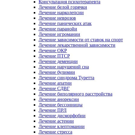
Консультация психотерапевта
Лечение белой горячки
Лечение нарколепсии
Лечение неврозов
Лечение панических атак
Лечение паранойи
Лечение игромании
Лечение зависимости от ставок на спорт
Лечение лекарственной зависимости
Лечение ОКР
Лечение ПТСР
Лечение деменции
Лечение нарушений сна
Лечение булимии
Лечение синдрома Туретта
Лечение апатии
Лечение СДВГ
Лечение биполярного расстройства
Лечение анорексии
Лечение бессонницы
Лечение ПРЛ
Лечение дисморфобии
Лечение астении
Лечение клептомании
Лечение стресса