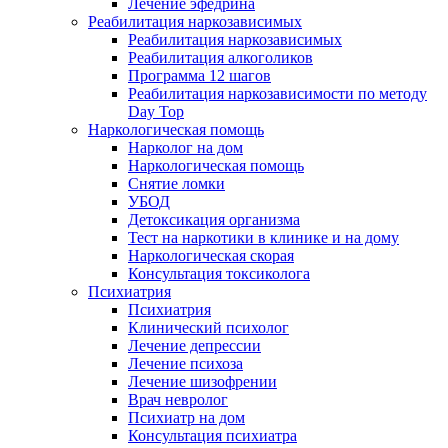
Лечение эфедрина
Реабилитация наркозависимых
Реабилитация наркозависимых
Реабилитация алкоголиков
Программа 12 шагов
Реабилитация наркозависимости по методу
Day Top
Наркологическая помощь
Нарколог на дом
Наркологическая помощь
Снятие ломки
УБОД
Детоксикация организма
Тест на наркотики в клинике и на дому
Наркологическая скорая
Консультация токсиколога
Психиатрия
Психиатрия
Клинический психолог
Лечение депрессии
Лечение психоза
Лечение шизофрении
Врач невролог
Психиатр на дом
Консультация психиатра